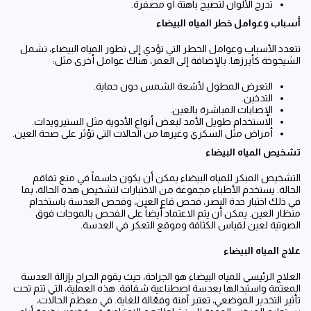
تدرج الألوان لتصبح باهتة أو مصفرة.
أسباب وعوامل خطر المياه البيضاء
تتعدد الأسباب وعوامل الخطر التي تؤدي إلى تطور المياه البيضاء، تشمل
الشيخوخة كأبرزها. بالإضافة إلى العمر، هناك عوامل أخرى مثل:
التعرض المطول لأشعة الشمس دون حماية.
التدخين.
الإصابات المباشرة بالعين.
الاستخدام طويل الأمد لبعض أنواع الأدوية مثل الستيرويدات.
أمراض مثل السكري وغيرها من الحالات التي تؤثر على صحة العين.
تشخيص المياه البيضاء
التشخيص المبكر للمياه البيضاء يمكن أن يكون حاسماً في منع تفاقم
الحالة. يستخدم الأطباء مجموعة من الاختبارات لتشخيص هذه الحالة، بما
في ذلك اختبار حدة البصر، فحص قاع العين، وفحص العدسة باستخدام
منظار العين. يمكن أن يتم الاعتماد أيضاً على الفحص بالموجات فوق
الصوتية لعين لقياس الكثافة وموقع التعكر في العدسة.
علاج المياه البيضاء
العلاج الرئيسي للمياه البيضاء هو الجراحة، حيث يقوم الجراح بإزالة العدسة
المعتمة واستبدالها بعدسة اصطناعية شفافة. هذه العملية، التي تتم تحت
تأثير التخدير الموضعي، تعتبر آمنة وفعّالة للغاية. في معظم الحالات،