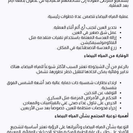
يستطيع المرضى العودة إلى نشاطاتهم الاعتيادية في غضون بضعة أيام
بعد العملية.
عملية المياه البيضاء تتضمن عدة خطوات رئيسية:
تخدير العين لتجنب أي ألم أثناء العملية.
عمل شق صغير في العين.
إزالة العدسة المعتمة باستخدام تقنيات متقدمة مثل
الفاكومولسيفكيشن.
زرع العدسة الاصطناعية في المكان.
الوقاية من المياه البيضاء
بالرغم من أن الشيخوخة تعتبر السبب الأكثر شيوعاً للمياه البيضاء، هناك
تدابير وقائية يمكن اتخاذها لتقليل خطر تطورها، تشمل:
ارتداء نظارات شمسية ذات حماية عالية ضد أشعة الشمس الفوق
بنفسجية.
التوقف عن التدخين.
التحكم في الأمراض المزمنة مثل السكري.
الحرص على تناول غذاء صحي غني بالفيتامينات والمعادن.
إجراء فحوصات منتظمة للعين، خصوصاً بعد سن الأربعين.
أهمية توعية المجتمع بشأن المياه البيضاء
التوعية بشأن المياه البيضاء وتأثيراتها على الرؤية تعتبر أساسية لتشجيع
الأفراد على طلب الرعاية الطبية المبكرة واتخاذ الإجراءات الوقائية. المعرفة